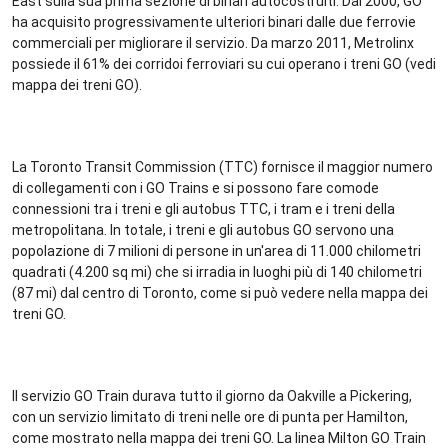
East sulla sua prima sezione di binari autocostruiti. Dal 2000, GO
ha acquisito progressivamente ulteriori binari dalle due ferrovie
commerciali per migliorare il servizio. Da marzo 2011, Metrolinx
possiede il 61% dei corridoi ferroviari su cui operano i treni GO (vedi
mappa dei treni GO).
La Toronto Transit Commission (TTC) fornisce il maggior numero
di collegamenti con i GO Trains e si possono fare comode
connessioni tra i treni e gli autobus TTC, i tram e i treni della
metropolitana. In totale, i treni e gli autobus GO servono una
popolazione di 7 milioni di persone in un'area di 11.000 chilometri
quadrati (4.200 sq mi) che si irradia in luoghi più di 140 chilometri
(87 mi) dal centro di Toronto, come si può vedere nella mappa dei
treni GO.
Il servizio GO Train durava tutto il giorno da Oakville a Pickering,
con un servizio limitato di treni nelle ore di punta per Hamilton,
come mostrato nella mappa dei treni GO. La linea Milton GO Train