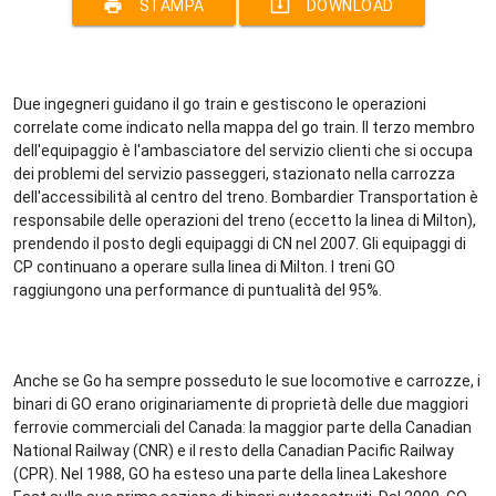
print
system_update_alt
STAMPA
DOWNLOAD
Due ingegneri guidano il go train e gestiscono le operazioni
correlate come indicato nella mappa del go train. Il terzo membro
dell'equipaggio è l'ambasciatore del servizio clienti che si occupa
dei problemi del servizio passeggeri, stazionato nella carrozza
dell'accessibilità al centro del treno. Bombardier Transportation è
responsabile delle operazioni del treno (eccetto la linea di Milton),
prendendo il posto degli equipaggi di CN nel 2007. Gli equipaggi di
CP continuano a operare sulla linea di Milton. I treni GO
raggiungono una performance di puntualità del 95%.
Anche se Go ha sempre posseduto le sue locomotive e carrozze, i
binari di GO erano originariamente di proprietà delle due maggiori
ferrovie commerciali del Canada: la maggior parte della Canadian
National Railway (CNR) e il resto della Canadian Pacific Railway
(CPR). Nel 1988, GO ha esteso una parte della linea Lakeshore