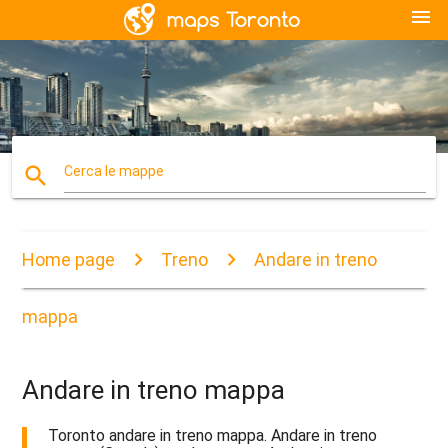
menu
search
Cerca le mappe
Home page
Treno
Andare in treno
mappa
Andare in treno mappa
Toronto andare in treno mappa. Andare in treno