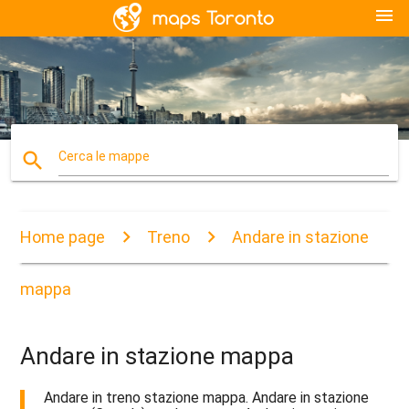
menu
search
Cerca le mappe
Home page
Treno
Andare in stazione
mappa
Andare in stazione mappa
Andare in treno stazione mappa. Andare in stazione