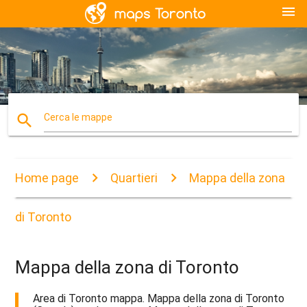
menu
search
Cerca le mappe
Home page
Quartieri
Mappa della zona
di Toronto
Mappa della zona di Toronto
Area di Toronto mappa. Mappa della zona di Toronto