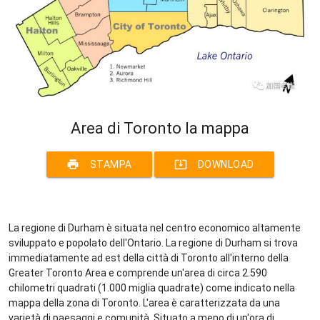
Area di Toronto la mappa
print
system_update_alt
STAMPA
DOWNLOAD
La regione di Durham è situata nel centro economico altamente
sviluppato e popolato dell'Ontario. La regione di Durham si trova
immediatamente ad est della città di Toronto all'interno della
Greater Toronto Area e comprende un'area di circa 2.590
chilometri quadrati (1.000 miglia quadrate) come indicato nella
mappa della zona di Toronto. L'area è caratterizzata da una
varietà di paesaggi e comunità. Situato a meno di un'ora di