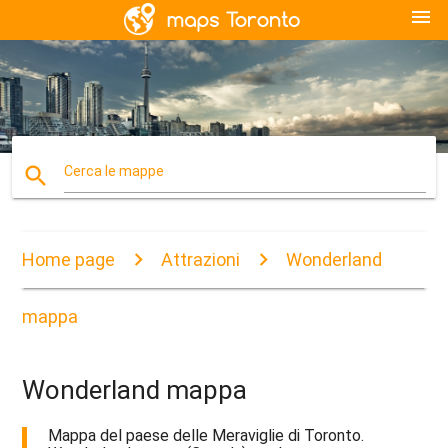
menu
search
Cerca le mappe
Home page
Attrazioni
Wonderland
mappa
Wonderland mappa
Mappa del paese delle Meraviglie di Toronto.