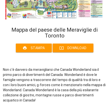
Mappa del paese delle Meraviglie di
Toronto
print
system_update_alt
STAMPA
DOWNLOAD
Non c'è davvero da meravigliarsi che Canada Wonderland sia il
primo parco di divertimenti del Canada. Wonderland è dove le
famiglie vengono a trascorrere del tempo di qualità tra di loro e
con i loro buoni amici, g-forces come è menzionato nella mappa di
Wonderland. Canada Wonderland è la casa della più esilarante
collezione di giostre, montagne russe e parco divertimenti
acquatico in Canada!