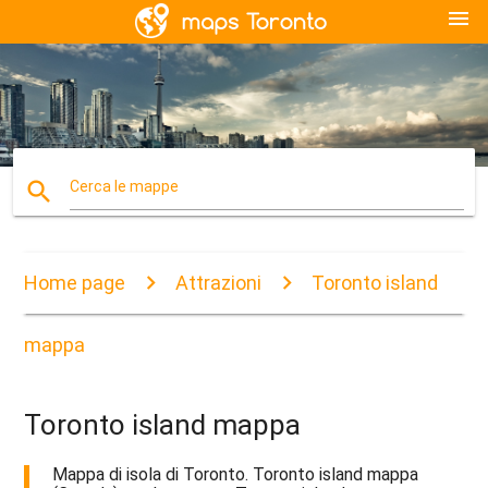
menu
search
Cerca le mappe
Home page
Attrazioni
Toronto island
mappa
Toronto island mappa
Mappa di isola di Toronto. Toronto island mappa