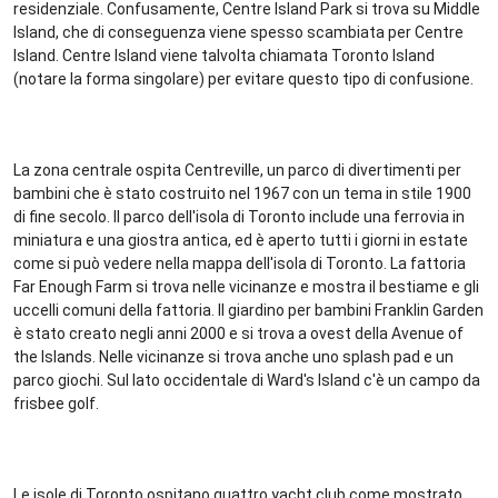
residenziale. Confusamente, Centre Island Park si trova su Middle
Island, che di conseguenza viene spesso scambiata per Centre
Island. Centre Island viene talvolta chiamata Toronto Island
(notare la forma singolare) per evitare questo tipo di confusione.
La zona centrale ospita Centreville, un parco di divertimenti per
bambini che è stato costruito nel 1967 con un tema in stile 1900
di fine secolo. Il parco dell'isola di Toronto include una ferrovia in
miniatura e una giostra antica, ed è aperto tutti i giorni in estate
come si può vedere nella mappa dell'isola di Toronto. La fattoria
Far Enough Farm si trova nelle vicinanze e mostra il bestiame e gli
uccelli comuni della fattoria. Il giardino per bambini Franklin Garden
è stato creato negli anni 2000 e si trova a ovest della Avenue of
the Islands. Nelle vicinanze si trova anche uno splash pad e un
parco giochi. Sul lato occidentale di Ward's Island c'è un campo da
frisbee golf.
Le isole di Toronto ospitano quattro yacht club come mostrato