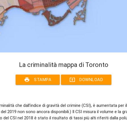
La criminalità mappa di Toronto
print
system_update_alt
STAMPA
DOWNLOAD
iminalità che dall'indice di gravità del crimine (CSI), è aumentata pe
 del 2019 non sono ancora disponibili.) Il CSI misura il volume e la g
el CSI nel 2018 è stato il risultato di tassi più alti riferiti dalla pol