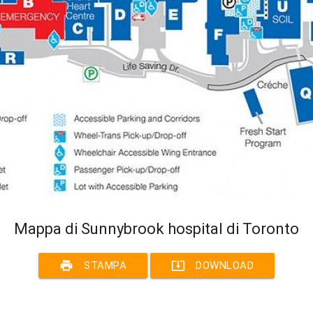
Mappa di Sunnybrook hospital di Toronto
print
system_update_alt
STAMPA
DOWNLOAD