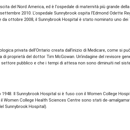
rescita del Nord America, ed è l'ospedale di maternità più grande 
12 settembre 2010. L'ospedale Sunnybrook ospita l'Edmond Odette Reg
artire da ottobre 2008, il Sunnybrook Hospital è stato nominato uno 
cologica privata dell'Ontario creata dall'inizio di Medicare, come si 
ra di proprietà del dottor Tim McGowan. Un'indagine del revisore gene
l settore pubblico e che i tempi di attesa non sono diminuiti nel sist
o 1948. Il Sunnybrook Hospital si è fuso con il Women College Hospit
l e il Women College Health Sciences Centre sono stati de-amalgamati
el Sunnybrook Hospital).